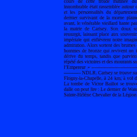
cours de cette froide matinée d
innombrable était rassemblée autour 
et les personnalités du départem
dernier survivant de la morne plai
avant, le vénérable vieillard hante pai
la mairie de Carisey. Son doux s
ressurgit, laissant place aux souveni
impériale qui enfièvrent notre imagin
admiration. Alors sortent des brumes 
hommes de bronze qui revivent un ins
dérive du temps, tandis que parvient
répété des victoires et des mourants so
l’Empereur » --------------------------------
----------- NDLR. Carisey se trouve su
Flogny-la-Chapelle, à 24 km, à vol d
La tombe de Victor Baillot se trouve
dalle on peut lire : Le dernier de Wat
Sainte-Hélène Chevalier de la Légion