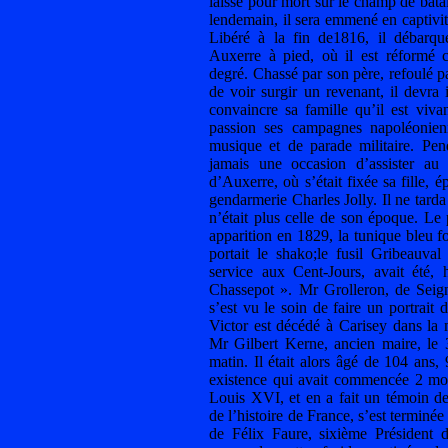
laissé pour mort sur le champ de batai
lendemain, il sera emmené en captivi
Libéré à la fin de1816, il débarqu
Auxerre à pied, où il est réformé
degré. Chassé par son père, refoulé pa
de voir surgir un revenant, il devra
convaincre sa famille qu’il est viva
passion ses campagnes napoléonienn
musique et de parade militaire. Pe
jamais une occasion d’assister au 
d’Auxerre, où s’était fixée sa fille,
gendarmerie Charles Jolly. Il ne tarda 
n’était plus celle de son époque. Le 
apparition en 1829, la tunique bleu f
portait le shako;le fusil Gribeauv
service aux Cent-Jours, avait été, 
Chassepot ». Mr Grolleron, de Seigne
s’est vu le soin de faire un portrait 
Victor est décédé à Carisey dans la 
Mr Gilbert Kerne, ancien maire, le 
matin. Il était alors âgé de 104 ans,
existence qui avait commencée 2 moi
Louis XVI, et en a fait un témoin 
de l’histoire de France, s’est terminé
de Félix Faure, sixième Président d