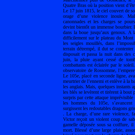
Quatre Bras où la position vient d’êt
Le 17 juin 1815, le ciel couvert de s
orage d’une violence inouïe. Mal
canonnades et les charges se poursu
devint bientôt un immense bourbier. L
dans la boue jusqu’aux genoux. A la
difficilement sur le plateau du Mont
les seigles mouillés, dans l’impossi
terrain détrempé, il dut se contenter
disposait et passa la nuit dans des 
juin, la pluie ayant cessé de tom
combattants est éclairée par le solei
observatoire de Rossomme, l’empereu
Le 105e, placé en seconde ligne, ava
meurtrier de l’ennemi et enlève à la b
les anglais. Mais, quelques instants 
les blés se levèrent et tirèrent à bout 
surpris par cette attaque imprévisible 
les hommes du 105e, s’avancent 
surgissent les redoutables dragons gri
. La charge, d’une rare violence, f
Victor reçoit un violent coup de sab
gamelle déposée sous sa coiffure, i
mort. Blessé d’une large plaie, asso