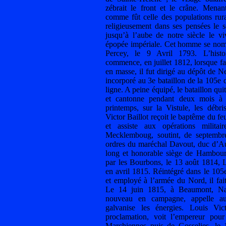
zébrait le front et le crâne. Menan
comme fût celle des populations rura
religieusement dans ses pensées le s
jusqu’à l’aube de notre siècle le v
épopée impériale. Cet homme se nomm
Percey, le 9 Avril 1793. L’histo
commence, en juillet 1812, lorsque fa
en masse, il fut dirigé au dépôt de N
incorporé au 3e bataillon de la 105e 
ligne. A peine équipé, le bataillon q
et cantonne pendant deux mois à 
printemps, sur la Vistule, les déb
Victor Baillot reçoit le baptême du fe
et assiste aux opérations milita
Mecklemboug, soutint, de septembr
ordres du maréchal Davout, duc d’Au
long et honorable siège de Hambour
par les Bourbons, le 13 août 1814, L
en avril 1815. Réintégré dans le 105e
et employé à l’armée du Nord, il fa
Le 14 juin 1815, à Beaumont, Nap
nouveau en campagne, appelle a
galvanise les énergies. Louis Vict
proclamation, voit l’empereur pour
Marchiennes puis de Gosselies, le 