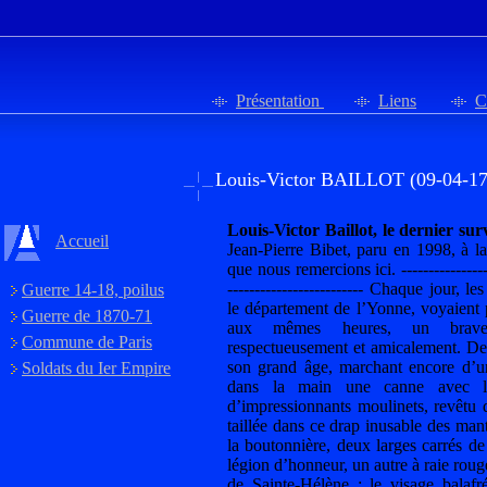
Présentation
Liens
C
Louis-Victor BAILLOT (09-04-17
Louis-Victor Baillot, le dernier su
Accueil
Jean-Pierre Bibet, paru en 1998, à l
que nous remercions ici. ------------------
------------------------- Chaque jour, l
Guerre 14-18, poilus
le département de l’Yonne, voyaient 
Guerre de 1870-71
aux mêmes heures, un brave g
Commune de Paris
respectueusement et amicalement. De g
son grand âge, marchant encore d’un 
Soldats du Ier Empire
dans la main une canne avec laqu
d’impressionnants moulinets, revêtu
taillée dans ce drap inusable des mant
la boutonnière, deux larges carrés de
légion d’honneur, un autre à raie rouge
de Sainte-Hélène ; le visage balafré